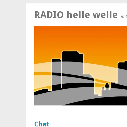
RADIO helle welle
mit
Hans-Peter
: (25.06.2026, 08:56:34)
Heute mit Petra im Gespräch über Streit, Verg
Gottes ist...
Hans-Peter
: (30.06.2026, 08:04:24)
Wir spielen J.S. Bach - wegen der Hitze im Stud
Chat
Joachim
: (01.07.2026, 08:32:24)