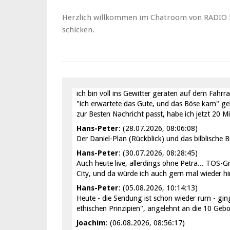
Heute geht es um Rettung die von Gott kommt
Herzlich willkommen im Chatroom von RADIO hel
Joachim
: (07.07.2026, 09:02:08)
schicken.
Vergebung war mein heutiges Thema
Hans-Peter
: (08.07.2026, 08:03:02)
Petra wird mich jetzt gleich fragen, was ich ge
geht es um den "Daniel-Plan". Ich bin gespann
Hans-Peter
: (14.07.2026, 08:25:34)
ich bin voll ins Gewitter geraten auf dem Fahrr
"ich erwartete das Gute, und das Böse kam" ge
zur Besten Nachricht passt, habe ich jetzt 20 M
Hans-Peter
: (28.07.2026, 08:06:08)
Der Daniel-Plan (Rückblick) und das bilblische B
Hans-Peter
: (30.07.2026, 08:28:45)
Auch heute live, allerdings ohne Petra... TOS-G
City, und da würde ich auch gern mal wieder hin
Hans-Peter
: (05.08.2026, 10:14:13)
Heute - die Sendung ist schon wieder rum - g
ethischen Prinzipien", angelehnt an die 10 Gebot
Joachim
: (06.08.2026, 08:56:17)