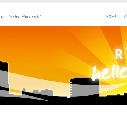
 der besten Nachricht
HOME
A
ebung und die Frage, wo das Reich
io