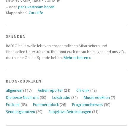
UKW 96.6 MHz, Kabel 97.45 MHz
– oder
per Livestream hören
Klappt nicht?
Zur Hilfe
SPENDEN
RADIO helle welle lebt von ehrenamtlichen Mitarbeitern und
finanziellen Unterstützern. Ihr könnt euch daran beteiligen und uns z.B.
durch eine Online-Spende helfen.
Mehr erfahren »
BLOG-RUBRIKEN
allgemein
(117)
Außenreporter
(21)
Chronik
(48)
Die beste Nachricht
(30)
Lokalradio
(31)
Musikredaktion
(7)
Podcast
(63)
Pommernblock
(26)
Programmhinweis
(30)
Sendungsnotizen
(29)
Subjektive Betrachtungen
(31)