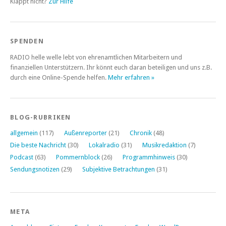
Klappt nicht?
Zur Hilfe
SPENDEN
RADIO helle welle lebt von ehrenamtlichen Mitarbeitern und
finanziellen Unterstützern. Ihr könnt euch daran beteiligen und uns z.B.
durch eine Online-Spende helfen.
Mehr erfahren »
BLOG-RUBRIKEN
allgemein
(117)
Außenreporter
(21)
Chronik
(48)
Die beste Nachricht
(30)
Lokalradio
(31)
Musikredaktion
(7)
Podcast
(63)
Pommernblock
(26)
Programmhinweis
(30)
Sendungsnotizen
(29)
Subjektive Betrachtungen
(31)
META