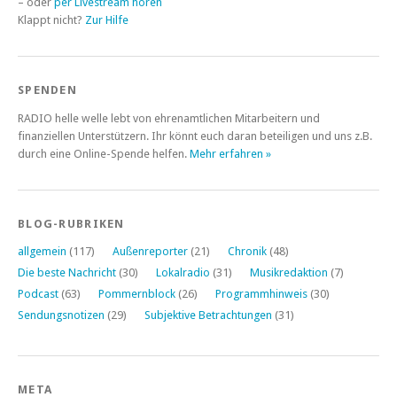
– oder
per Livestream hören
Klappt nicht?
Zur Hilfe
SPENDEN
RADIO helle welle lebt von ehrenamtlichen Mitarbeitern und
finanziellen Unterstützern. Ihr könnt euch daran beteiligen und uns z.B.
durch eine Online-Spende helfen.
Mehr erfahren »
BLOG-RUBRIKEN
allgemein
(117)
Außenreporter
(21)
Chronik
(48)
Die beste Nachricht
(30)
Lokalradio
(31)
Musikredaktion
(7)
Podcast
(63)
Pommernblock
(26)
Programmhinweis
(30)
Sendungsnotizen
(29)
Subjektive Betrachtungen
(31)
META