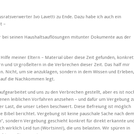
ratsverwerter Ivo Lavetti zu Ende. Dazu habe ich auch ein
t –
 er bei seinen Haushaltsauflösungen mitunter Dokumente aus der
 Hilfe meiner Eltern – Material über diese Zeit gefunden, konkret
n und Urgroßeltern in die Verbrechen dieser Zeit. Das half mir
en. Nicht, um sie anzuklagen, sondern in dem Wissen und Erleben
st auf die Nachkommen legt.
aufgearbeitet und uns zu den Verbrechen gestellt, aber es ist noc
genen leiblichen Vorfahren anzsehen – und dafür um Vergebung z
er Last, die unser Leben beschwert. Diese Befreiung ist möglich
die Bibel berichtet. Vergebung ist keine pauschale Sache nach de
n“, sondern Vergebung geschieht konkret für direkt erkannte un
 wirklich Leid tun (Wortsinn!), die uns belasten. Wir spüren in