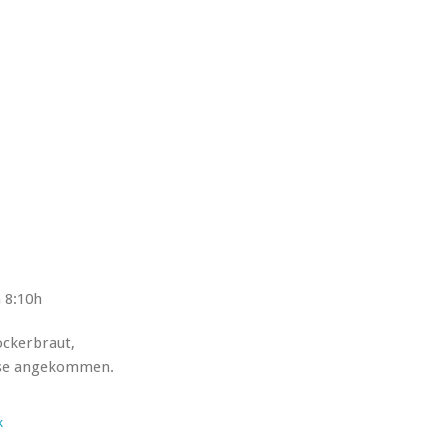
 8:10h
ockerbraut,
ause angekommen.
k