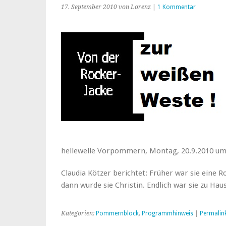
17. September 2010
von Lorenz
|
1 Kommentar
hellewelle Vorpommern, Montag, 20.9.2010 um
Claudia Kötzer berichtet: Früher war sie eine R
dann wurde sie Christin. Endlich war sie zu H
Kategorien:
Pommernblock
,
Programmhinweis
|
Permalin