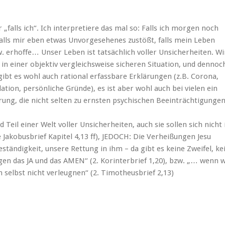
r „falls ich“. Ich interpretiere das mal so: Falls ich morgen noch
 falls mir eben etwas Unvorgesehenes zustößt, falls mein Leben
w. erhoffe… Unser Leben ist tatsächlich voller Unsicherheiten. Wi
 in einer objektiv vergleichsweise sicheren Situation, und dennoc
r gibt es wohl auch rational erfassbare Erklärungen (z.B. Corona,
tion, persönliche Gründe), es ist aber wohl auch bei vielen ein
erung, die nicht selten zu ernsten psychischen Beeinträchtigunge
 Teil einer Welt voller Unsicherheiten, auch sie sollen sich nicht 
Jakobusbrief Kapitel 4,13 ff), JEDOCH: Die Verheißungen Jesu
Beständigkeit, unsere Rettung in ihm – da gibt es keine Zweifel, ke
ungen das JA und das AMEN“ (2. Korinterbrief 1,20), bzw. „… wenn w
h selbst nicht verleugnen“ (2. Timotheusbrief 2,13)