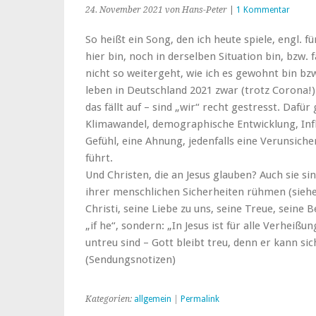
24. November 2021
von Hans-Peter
|
1 Kommentar
So heißt ein Song, den ich heute spiele, engl. fü
hier bin, noch in derselben Situation bin, bzw.
nicht so weitergeht, wie ich es gewohnt bin bz
leben in Deutschland 2021
zwar (trotz Corona!)
das fällt auf – sind „wir“ recht gestresst. Dafü
Klimawandel, demographische Entwicklung, Infla
Gefühl, eine Ahnung, jedenfalls eine Verunsich
führt.
Und Christen, die an Jesus glauben? Auch sie sind
ihrer menschlichen Sicherheiten rühmen (siehe 
Christi, seine Liebe zu uns, seine Treue, seine 
„if he“, sondern: „In Jesus ist für alle Verheiß
untreu sind – Gott bleibt treu, denn er kann sic
(Sendungsnotizen)
Kategorien:
allgemein
|
Permalink