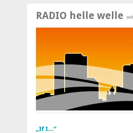
RADIO helle welle
mit
„If I…“