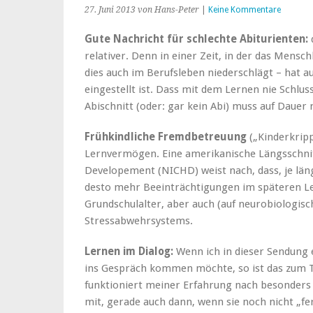
27. Juni 2013
von Hans-Peter
|
Keine Kommentare
Gute Nachricht für schlechte Abiturienten:
relativer. Denn in einer Zeit, in der das Mensc
dies auch im Berufsleben niederschlägt – hat a
eingestellt ist. Dass mit dem Lernen nie Schlus
Abischnitt (oder: gar kein Abi) muss auf Dauer 
Frühkindliche Fremdbetreuung
(„Kinderkrip
Lernvermögen. Eine amerikanische Längsschnitt
Developement (NICHD) weist nach, dass, je län
desto mehr Beeinträchtigungen im späteren Leb
Grundschulalter, aber auch (auf neurobiologis
Stressabwehrsystems.
Lernen im Dialog:
Wenn ich in dieser Sendung 
ins Gespräch kommen möchte, so ist das zum
funktioniert meiner Erfahrung nach besonders 
mit, gerade auch dann, wenn sie noch nicht „fe