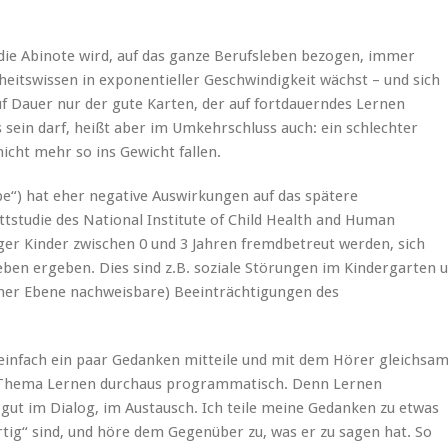
die Abinote wird, auf das ganze Berufsleben bezogen, immer
hheitswissen in exponentieller Geschwindigkeit wächst – und sich
uf Dauer nur der gute Karten, der auf fortdauerndes Lernen
s sein darf, heißt aber im Umkehrschluss auch: ein schlechter
nicht mehr so ins Gewicht fallen.
pe“) hat eher negative Auswirkungen auf das spätere
studie des National Institute of Child Health and Human
ger Kinder zwischen 0 und 3 Jahren fremdbetreut werden, sich
en ergeben. Dies sind z.B. soziale Störungen im Kindergarten 
cher Ebene nachweisbare) Beeinträchtigungen des
einfach ein paar Gedanken mitteile und mit dem Hörer gleichsa
 Thema Lernen durchaus programmatisch. Denn Lernen
gut im Dialog, im Austausch. Ich teile meine Gedanken zu etwas
rtig“ sind, und höre dem Gegenüber zu, was er zu sagen hat. So