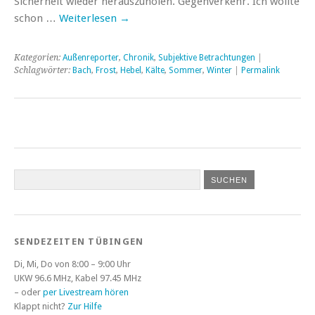
Sicherheit wieder herauszuholen. Gegenverkehr. Ich wollte
schon …
Weiterlesen
→
Kategorien:
Außenreporter
,
Chronik
,
Subjektive Betrachtungen
|
Schlagwörter:
Bach
,
Frost
,
Hebel
,
Kälte
,
Sommer
,
Winter
|
Permalink
SENDEZEITEN TÜBINGEN
Di, Mi, Do von 8:00 – 9:00 Uhr
UKW 96.6 MHz, Kabel 97.45 MHz
– oder
per Livestream hören
Klappt nicht?
Zur Hilfe