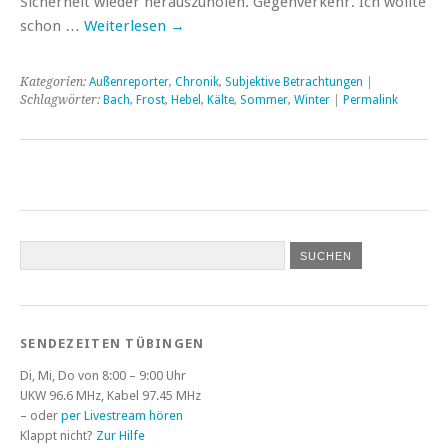
Sicherheit wieder herauszuholen. Gegenverkehr. Ich wollte
schon …
Weiterlesen
→
Kategorien:
Außenreporter
,
Chronik
,
Subjektive Betrachtungen
|
Schlagwörter:
Bach
,
Frost
,
Hebel
,
Kälte
,
Sommer
,
Winter
|
Permalink
SENDEZEITEN TÜBINGEN
Di, Mi, Do von 8:00 – 9:00 Uhr
UKW 96.6 MHz, Kabel 97.45 MHz
– oder
per Livestream hören
Klappt nicht?
Zur Hilfe