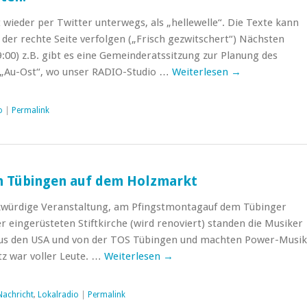
 wieder per Twitter unterwegs, als „hellewelle“. Die Texte kann
 der rechte Seite verfolgen („Frisch gezwitschert“) Nächsten
9:00) z.B. gibt es eine Gemeinderatssitzung zur Planung des
s „Au-Ost“, wo unser RADIO-Studio …
Weiterlesen
→
o
|
Permalink
in Tübingen auf dem Holzmarkt
kwürdige Veranstaltung, am Pfingstmontagauf dem Tübinger
r eingerüsteten Stiftkirche (wird renoviert) standen die Musiker
aus den USA und von der TOS Tübingen und machten Power-Musik
tz war voller Leute. …
Weiterlesen
→
Nachricht
,
Lokalradio
|
Permalink