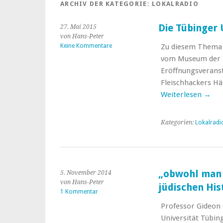
ARCHIV DER KATEGORIE:
LOKALRADIO
Die Tübinger 
27. Mai 2015
von Hans-Peter
Keine Kommentare
Zu diesem Thema l
vom Museum der U
Eröffnungsveranst
Fleischhackers Hän
Weiterlesen
→
Kategorien:
Lokalradi
„obwohl man 
5. November 2014
von Hans-Peter
jüdischen His
1 Kommentar
Professor Gideon 
Universität Tübin