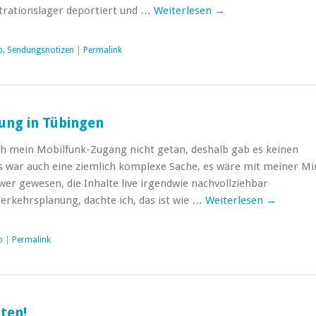
trationslager deportiert und …
Weiterlesen
→
o
,
Sendungsnotizen
|
Permalink
ung in Tübingen
ch mein Mobilfunk-Zugang nicht getan, deshalb gab es keinen
s war auch eine ziemlich komplexe Sache, es wäre mit meiner Mi
wer gewesen, die Inhalte live irgendwie nachvollziehbar
erkehrsplanung, dachte ich, das ist wie …
Weiterlesen
→
o
|
Permalink
ten!