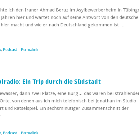
hte ich den Iraner Ahmad Beruz im Asylbewerberheim in Tübing
 2 Jahren hier und wartet noch auf seine Antwort von den deutsch
 hier macht und wie er nach Deutschland gekommen ist …
o
,
Podcast
|
Permalink
lradio: Ein Trip durch die Südstadt
Gewässer, dann zwei Plätze, eine Burg… das waren bei strahlend
Orte, von denen aus ich mich telefonisch bei Jonathan im Studio
rt und Rätselspiel. Ein sechsminütiger Zusammenschnitt der
:
o
,
Podcast
|
Permalink