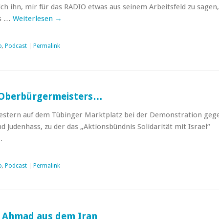
ich ihn, mir für das RADIO etwas aus seinem Arbeitsfeld zu sagen
rs …
Weiterlesen
→
o
,
Podcast
|
Permalink
 Oberbürgermeisters…
estern auf dem Tübinger Marktplatz bei der Demonstration geg
d Judenhass, zu der das „Aktionsbündnis Solidarität mit Israel“
…
o
,
Podcast
|
Permalink
t Ahmad aus dem Iran